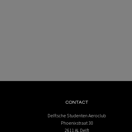
CONTACT
Delftsche Studenten Aeroclub
Phoenixstraat 30
2611 AL Delft