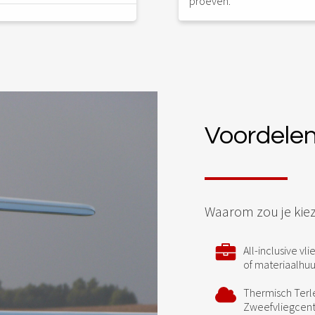
proeven.
Voordele
Waarom zou je kiez
All-inclusive v
of materiaalhuu
Thermisch Terle
Zweefvliegcent