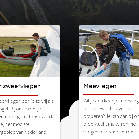
Meevliegen
r zweefvliegen
Wil je een keertje meevlie
eefvliegen ben je zo vrij als
om het zweefvliegen te
gel! Bij ons zweef je
proberen? Je kan dan bij o
r motor geruisloos over de
proefvlucht maken om het
e, het mooiste
vliegen te ervaren en de sf
rgebied van Nederland.