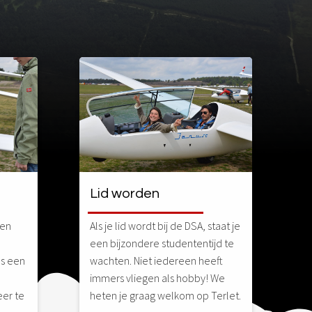
Lid worden
gen
Als je lid wordt bij de DSA, staat je
een bijzondere studententijd te
ns een
wachten. Niet iedereen heeft
immers vliegen als hobby! We
eer te
heten je graag welkom op Terlet.