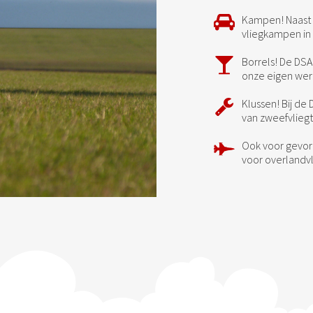
Kampen! Naast 
vliegkampen in 
Borrels! De DSA
onze eigen wer
Klussen! Bij de
van zweefvliegt
Ook voor gevord
voor overlandvl