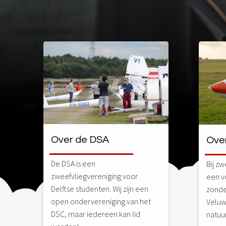
Over de DSA
Ove
De DSA is een
Bij zw
zweefvliegvereniging voor
een vo
Delftse studenten. Wij zijn een
zonde
open ondervereniging van het
Veluw
DSC, maar iedereen kan lid
natuu