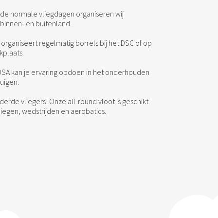
de normale vliegdagen organiseren wij
binnen- en buitenland.
 organiseert regelmatig borrels bij het DSC of op
kplaats.
 DSA kan je ervaring opdoen in het onderhouden
uigen.
erde vliegers! Onze all-round vloot is geschikt
iegen, wedstrijden en aerobatics.