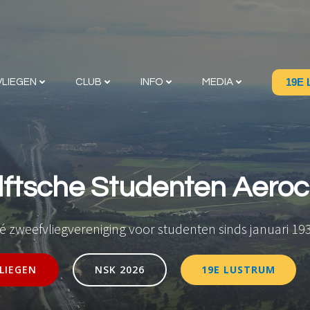
19E
LIEGEN
CLUB
INFO
MEDIA
lftsche Studenten Aeroc
é zweefvliegvereniging voor studenten sinds januari 19
LIEGEN
NSK 2026
19E LUSTRUM