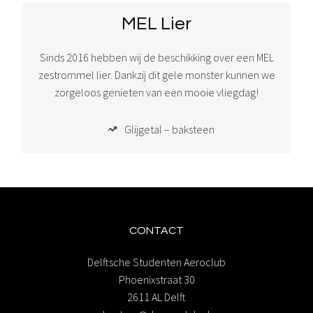
MEL Lier
Sinds 2016 hebben wij de beschikking over een MEL
zestrommel lier. Dankzij dit gele monster kunnen we
zorgeloos genieten van een mooie vliegdag!
Glijgetal – baksteen
CONTACT
Delftsche Studenten Aeroclub
Phoenixstraat 30
2611 AL Delft